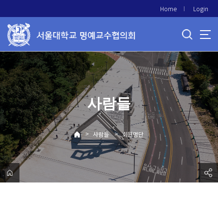
바
Home
Login
로
가
기
메
뉴
사람들
>
>
사람들
회원명단