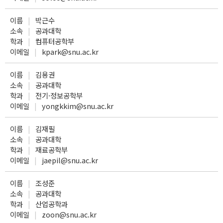
이름
박근수
소속
공과대학
학과
컴퓨터공학부
이메일
kpark@snu.ac.kr
이름
김용권
소속
공과대학
학과
전기·정보공학부
이메일
yongkkim@snu.ac.kr
이름
김재필
소속
공과대학
학과
재료공학부
이메일
jaepil@snu.ac.kr
이름
조성준
소속
공과대학
학과
산업공학과
이메일
zoon@snu.ac.kr