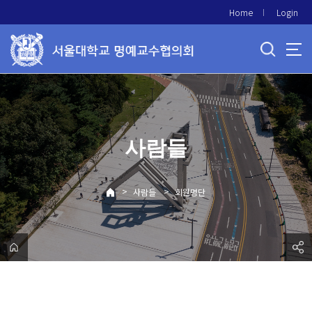
바
Home
Login
로
가
기
메
뉴
사람들
>
>
사람들
회원명단