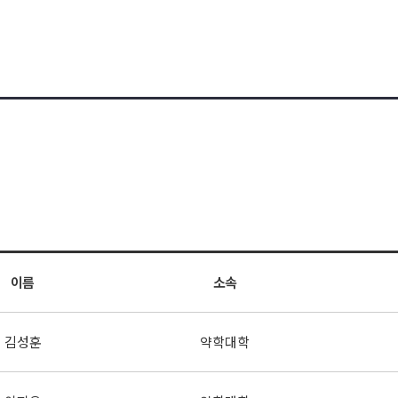
이름
소속
김성훈
약학대학