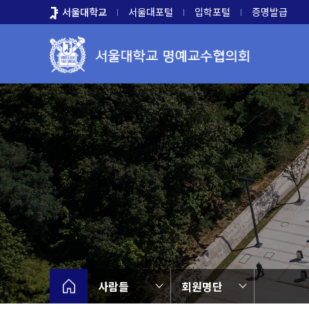
바
서울대학교
서울대포털
입학포털
증명발급
로
가
기
메
뉴
사람들
회원명단