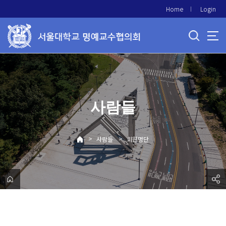
바
Home
Login
로
가
기
메
뉴
사람들
>
>
사람들
회원명단