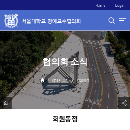
바
Home
Login
로
가
기
메
뉴
협의회 소식
>
>
협의회 소식
회원동정
회원동정