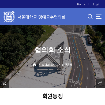
바
Home
Login
로
가
기
메
뉴
협의회 소식
>
>
협의회 소식
회원동정
회원동정