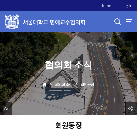
바
Home
Login
로
가
기
메
뉴
협의회 소식
>
>
협의회 소식
회원동정
회원동정