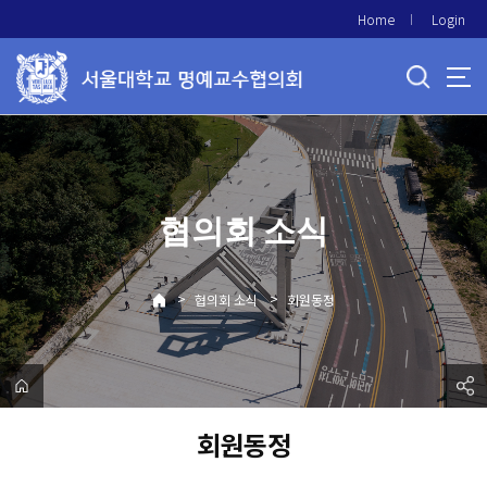
바
Home
Login
로
가
기
메
뉴
협의회 소식
>
>
협의회 소식
회원동정
회원동정