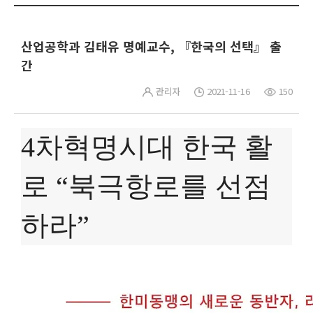
산업공학과 김태유 명예교수, 『한국의 선택』 출
간
관리자
2021-11-16
150
4차혁명시대 한국 활
로 “북극항로를 선점
하라”