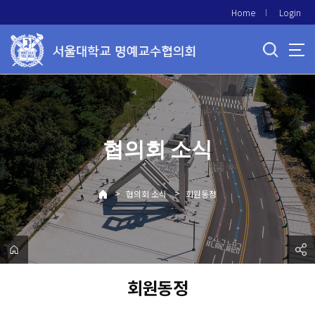
바
Home
Login
로
가
기
메
뉴
협의회 소식
>
>
협의회 소식
회원동정
회원동정