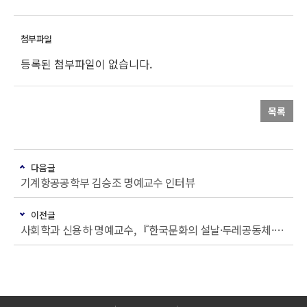
등록된 첨부파일이 없습니다.
목록
다음글
기계항공공학부 김승조 명예교수 인터뷰
이전글
사회학과 신용하 명예교수, 『한국문화의 설날·두레공동체·농악·아리랑』 출간