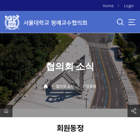
바
Home
Login
로
가
기
메
뉴
협의회 소식
>
>
협의회 소식
회원동정
회원동정