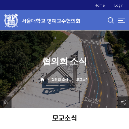
바
Home
Login
로
가
기
메
뉴
협의회 소식
>
>
협의회 소식
모교소식
모교소식