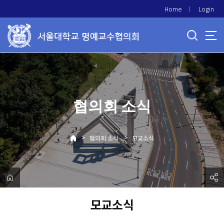
바
Home
Login
로
가
기
메
뉴
협의회 소식
>
>
협의회 소식
모교소식
모교소식