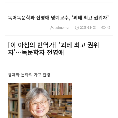
독어독문학과 전영애 명예교수, ‘괴테 최고 권위자’
admemer
2023-11-23
45
[이 아침의 번역가] '괴테 최고 권위
자'…독문학자 전영애
경제와 문화의 가교 한경