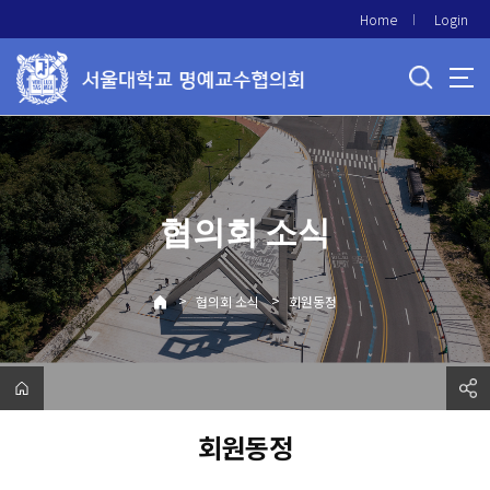
바
Home
Login
로
가
기
메
뉴
협의회 소식
>
>
협의회 소식
회원동정
회원동정