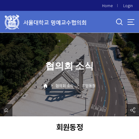
바
Home
Login
로
가
기
메
뉴
협의회 소식
>
>
협의회 소식
회원동정
회원동정