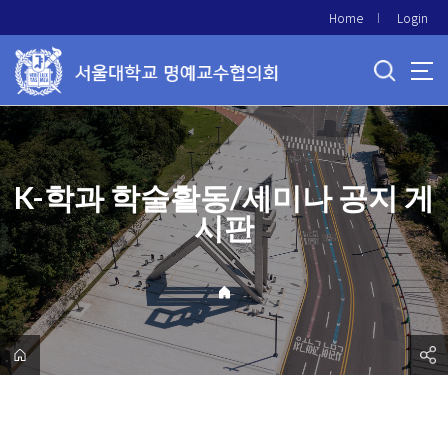
바
Home
Login
로
가
기
메
뉴
K-학과 학술활동/세미나 공지 게
시판