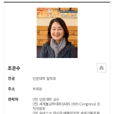
조은수
전공
인문대학 철학과
주소
부회장
연락처
(전) 인문대학 교수
(전) 세계불교학대회(IABS 19th Congress) 조
직위원장
(전) 유네스코 아시아 태평양지역 세계기록문화