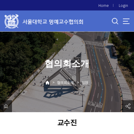
바
Home
Login
로
가
기
메
뉴
협의회소개
>
>
협의회소개
임원
교수진